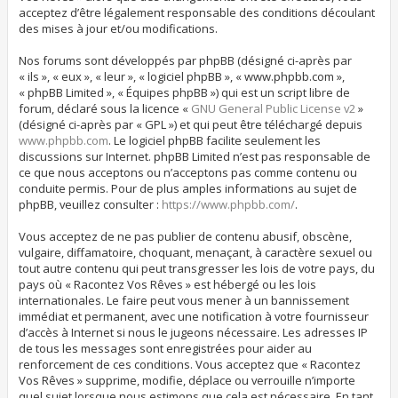
acceptez d’être légalement responsable des conditions découlant
des mises à jour et/ou modifications.
Nos forums sont développés par phpBB (désigné ci-après par
« ils », « eux », « leur », « logiciel phpBB », « www.phpbb.com »,
« phpBB Limited », « Équipes phpBB ») qui est un script libre de
forum, déclaré sous la licence «
GNU General Public License v2
»
(désigné ci-après par « GPL ») et qui peut être téléchargé depuis
www.phpbb.com
. Le logiciel phpBB facilite seulement les
discussions sur Internet. phpBB Limited n’est pas responsable de
ce que nous acceptons ou n’acceptons pas comme contenu ou
conduite permis. Pour de plus amples informations au sujet de
phpBB, veuillez consulter :
https://www.phpbb.com/
.
Vous acceptez de ne pas publier de contenu abusif, obscène,
vulgaire, diffamatoire, choquant, menaçant, à caractère sexuel ou
tout autre contenu qui peut transgresser les lois de votre pays, du
pays où « Racontez Vos Rêves » est hébergé ou les lois
internationales. Le faire peut vous mener à un bannissement
immédiat et permanent, avec une notification à votre fournisseur
d’accès à Internet si nous le jugeons nécessaire. Les adresses IP
de tous les messages sont enregistrées pour aider au
renforcement de ces conditions. Vous acceptez que « Racontez
Vos Rêves » supprime, modifie, déplace ou verrouille n’importe
quel sujet lorsque nous estimons que cela est nécessaire. En tant