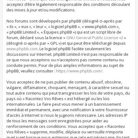
acceptez d’être légalement responsable des conditions découlant
des mises à jour et/ou modifications.
Nos forums sont développés par phpBB (désigné ci-après par
« ils », « eux », « leur », « logiciel phpBB », « www.phpbb.com »,
« phpBB Limited », « Équipes phpBB ») qui est un script libre de
forum, déclaré sous la licence «
GNU General Public License v2
»
(désigné ci-après par « GPL ») et qui peut être téléchargé depuis
www.phpbb.com
. Le logiciel phpBB facilite seulement les
discussions sur Internet. phpBB Limited n’est pas responsable de
ce que nous acceptons ou n’acceptons pas comme contenu ou
conduite permis. Pour de plus amples informations au sujet de
phpBB, veuillez consulter :
https://www.phpbb.com/
.
Vous acceptez de ne pas publier de contenu abusif, obscène,
vulgaire, diffamatoire, choquant, menaçant, à caractère sexuel ou
tout autre contenu qui peut transgresser les lois de votre pays, du
pays où « Racontez Vos Rêves » est hébergé ou les lois
internationales. Le faire peut vous mener à un bannissement
immédiat et permanent, avec une notification à votre fournisseur
d’accès à Internet si nous le jugeons nécessaire. Les adresses IP
de tous les messages sont enregistrées pour aider au
renforcement de ces conditions. Vous acceptez que « Racontez
Vos Rêves » supprime, modifie, déplace ou verrouille n’importe
quel sujet lorsque nous estimons que cela est nécessaire. En tant