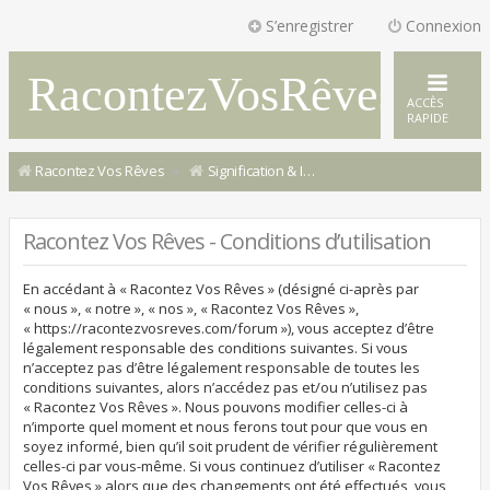
S’enregistrer
Connexion
RacontezVosRêves
ACCÈS
RAPIDE
Racontez Vos Rêves
Signification & Interprétation de Rêves
Racontez Vos Rêves - Conditions d’utilisation
En accédant à « Racontez Vos Rêves » (désigné ci-après par
« nous », « notre », « nos », « Racontez Vos Rêves »,
« https://racontezvosreves.com/forum »), vous acceptez d’être
légalement responsable des conditions suivantes. Si vous
n’acceptez pas d’être légalement responsable de toutes les
conditions suivantes, alors n’accédez pas et/ou n’utilisez pas
« Racontez Vos Rêves ». Nous pouvons modifier celles-ci à
n’importe quel moment et nous ferons tout pour que vous en
soyez informé, bien qu’il soit prudent de vérifier régulièrement
celles-ci par vous-même. Si vous continuez d’utiliser « Racontez
Vos Rêves » alors que des changements ont été effectués, vous