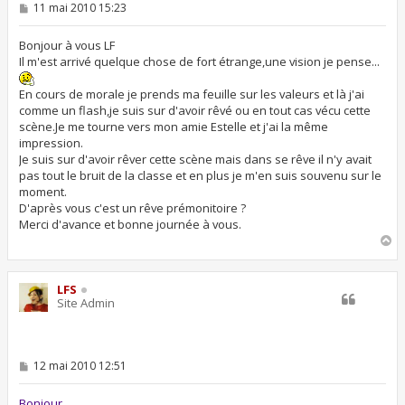
M
11 mai 2010 15:23
e
s
s
Bonjour à vous LF
a
Il m'est arrivé quelque chose de fort étrange,une vision je pense...
g
e
En cours de morale je prends ma feuille sur les valeurs et là j'ai
comme un flash,je suis sur d'avoir rêvé ou en tout cas vécu cette
scène.Je me tourne vers mon amie Estelle et j'ai la même
impression.
Je suis sur d'avoir rêver cette scène mais dans se rêve il n'y avait
pas tout le bruit de la classe et en plus je m'en suis souvenu sur le
moment.
D'après vous c'est un rêve prémonitoire ?
Merci d'avance et bonne journée à vous.
H
a
u
t
LFS
Site Admin
M
12 mai 2010 12:51
e
s
s
Bonjour