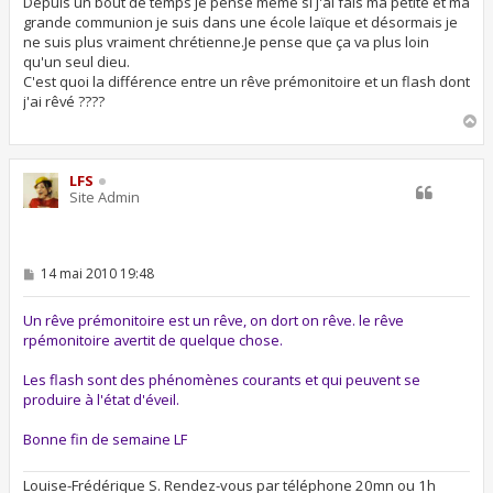
s
Depuis un bout de temps je pense même si j'ai fais ma petite et ma
a
grande communion je suis dans une école laïque et désormais je
g
ne suis plus vraiment chrétienne.Je pense que ça va plus loin
e
qu'un seul dieu.
C'est quoi la différence entre un rêve prémonitoire et un flash dont
j'ai rêvé ????
H
a
u
t
LFS
Site Admin
M
14 mai 2010 19:48
e
s
s
Un rêve prémonitoire est un rêve, on dort on rêve. le rêve
a
rpémonitoire avertit de quelque chose.
g
e
Les flash sont des phénomènes courants et qui peuvent se
produire à l'état d'éveil.
Bonne fin de semaine LF
Louise-Frédérique S. Rendez-vous par téléphone 20mn ou 1h