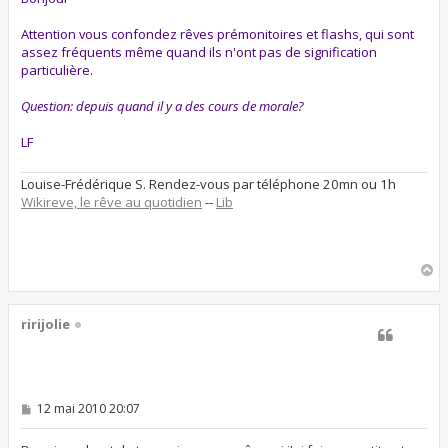
a
g
Attention vous confondez rêves prémonitoires et flashs, qui sont
e
assez fréquents même quand ils n'ont pas de signification
particulière.
Question: depuis quand il y a des cours de morale?
LF
Louise-Frédérique S. Rendez-vous par téléphone 20mn ou 1h
Wikireve, le rêve au quotidien
--
Lib
H
a
u
t
ririjolie
M
12 mai 2010 20:07
e
s