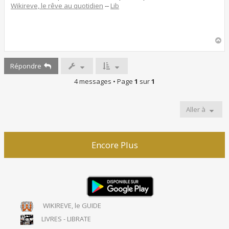
Wikireve, le rêve au quotidien
--
Lib
H
a
u
Répondre
t
4 messages • Page
1
sur
1
Aller à
Encore Plus
WIKIREVE, le GUIDE
LIVRES - LIBRATE