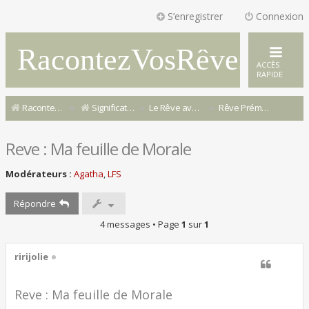
S’enregistrer
Connexion
RacontezVosRêves
ACCÈS
RAPIDE
Racontez Vos Rêves
Signification & Interprétation de Rêves
Le Rêve avec Louise-Frédérique S.
Rêve Prémonitoire
Reve : Ma feuille de Morale
Modérateurs :
Agatha
,
LFS
Répondre
4 messages • Page
1
sur
1
ririjolie
Reve : Ma feuille de Morale